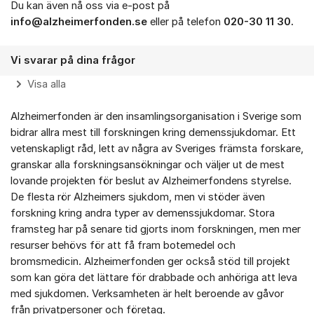
Du kan även nå oss via e-post på
info@alzheimerfonden.se
eller på telefon
020-30 11 30.
Vi svarar på dina frågor
Visa alla
Alzheimerfonden är den insamlingsorganisation i Sverige som
bidrar allra mest till forskningen kring demenssjukdomar. Ett
vetenskapligt råd, lett av några av Sveriges främsta forskare,
granskar alla forskningsansökningar och väljer ut de mest
lovande projekten för beslut av Alzheimerfondens styrelse.
De flesta rör Alzheimers sjukdom, men vi stöder även
forskning kring andra typer av demenssjukdomar. Stora
framsteg har på senare tid gjorts inom forskningen, men mer
resurser behövs för att få fram botemedel och
bromsmedicin. Alzheimerfonden ger också stöd till projekt
som kan göra det lättare för drabbade och anhöriga att leva
med sjukdomen. Verksamheten är helt beroende av gåvor
från privatpersoner och företag.