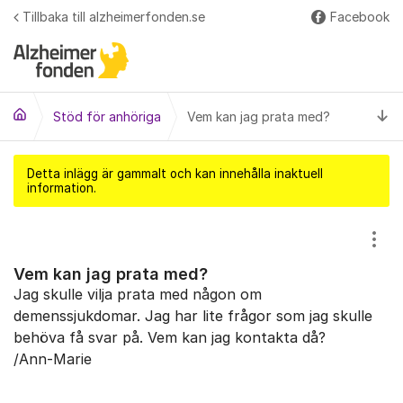
Hoppa till innehåll
Tillbaka till alzheimerfonden.se
Facebook
Fler
Ti
Stöd för anhöriga
Vem kan jag prata med?
Detta inlägg är gammalt och kan innehålla inaktuell
information.
Visa
Vem kan jag prata med?
Jag skulle vilja prata med någon om
demenssjukdomar. Jag har lite frågor som jag skulle
behöva få svar på. Vem kan jag kontakta då?
/Ann-Marie