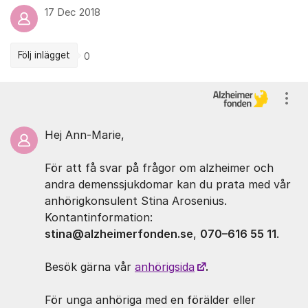
17 Dec 2018
Följ inlägget
0
Kommentarer
Visa
Hej Ann-Marie,
För att få svar på frågor om alzheimer och
andra demenssjukdomar kan du prata med vår
anhörigkonsulent Stina Arosenius.
Kontantinformation:
stina@alzheimerfonden.se
,
070–616 55 11
.
Besök gärna vår
anhörigsida
.
För unga anhöriga med en förälder eller